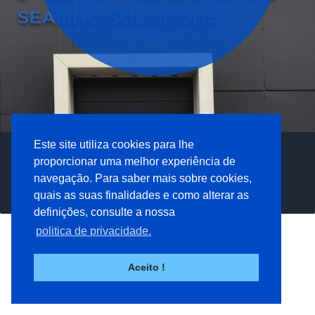
Este site utiliza cookies para lhe
Criamos e produzimos
Perfis e vedantes
Encontre a solução
Proteger em aplicações críticas
soluções da Pervedant
soluções à medida
proporcionar uma melhor experiência de
certa para si
e ambientes exigentes
navegação. Para saber mais sobre cookies,
Produtos & soluções
Empresa
Competências
A sua indústria
quais as suas finalidades e como alterar as
definições, consulte a nossa
politica de privacidade.
Aceito !