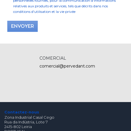
personnelles fournies, pour la communication d'informations
relatives aux produits et services, tels que décrits dans nos
conditions d'utilisation et la vie privée
ENVOYER
COMERCIAL
comercial@pervedant.com
Contactez-nous
Zona Industrial Casal Cego
Rua da Indústria, Lote 7
2415-802 Leiria