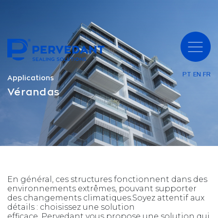
PT
EN
FR
Applications
Vérandas
En général, ces structures fonctionnent dans des
environnements extrêmes, pouvant supporter
des changements climatiques.Soyez attentif aux
détails : choisissez une solution
efficace. Pervedant vous propose une solution qui