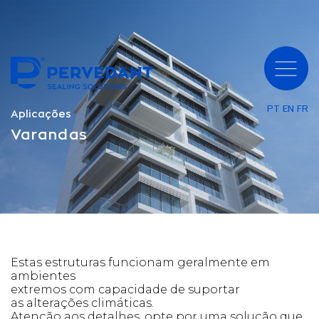
PT
EN
FR
Aplicações
Varandas
Estas estruturas funcionam geralmente em
ambientes
extremos com capacidade de suportar
as
alterações climáticas.
Atenção aos detalhes, opte por
uma solução que