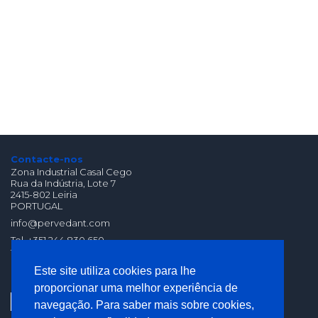
Contacte-nos
Zona Industrial Casal Cego
Rua da Indústria, Lote 7
2415-802 Leiria
PORTUGAL
info@pervedant.com
Tel. +351 244 830 650
fax. +351 244 830 659
(Chamada para Rede
Este site utiliza cookies para lhe
Fixa Nacional)
proporcionar uma melhor experiência de
navegação. Para saber mais sobre cookies,