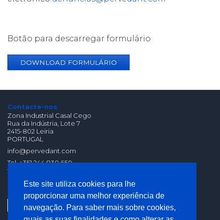
Botão para descarregar formulário
DOWNLOAD FORMULÁRIO
Contacte-nos
Zona Industrial Casal Cego
Rua da Indústria, Lote 7
2415-802 Leiria
PORTUGAL
info@pervedant.com
Tel. +351 244 830 650
fax. +351 244 830 659
(Chamada para Rede
Este site utiliza cookies para lhe
Fixa Nacional)
proporcionar uma melhor experiência de
navegação. Para saber mais sobre cookies,
quais as suas finalidades e como alterar as